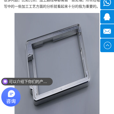
微信
写中的一些加工工艺方面的分析就看起来十分的极为重要的。
1339285
1378316
sales@x
可以介绍下你们的产品么？