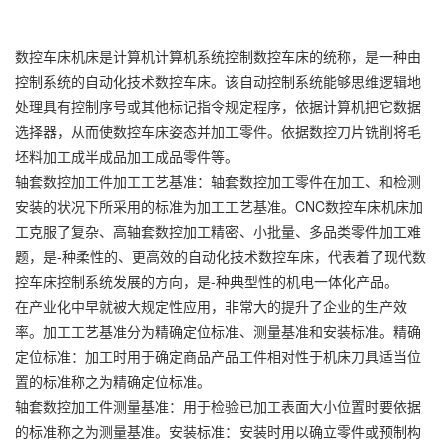
数控车床机床是计算机计算机系统控制数控车床的统称，是一种由
控制系统的自动化技术数控车床。该自动控制系统能够思维逻辑地
处理具有控制序号或其他标记指令规定程序，依据计算机把它数据
选择器，从而使数控车床姿态并加工零件。依据数控刀片铣削将毛
坯料加工成半成品加工成品零件等。
轴套数控加工件加工工艺基准：轴套数控加工零件在加工、和检测
安装的状况下所采用的标准为加工工艺基准。CNC数控车床机床加
工克服了复杂、高轴套数控加工精密、小批量、多品类零件加工难
题，是-种柔性的、更高效的自动化技术数控车床，代表着了现代数
控车床控制系统发展的方向，是-种典型性的机电一体化产品。
在产业化中早就被大规定性应用，非常大的提升了企业的生产效
率。加工工艺基准分为精确定位标准、测量基准和安装标准。精确
定位标准：加工时用于确定商品产品工件相对性于机床刀具适当位
置的标准称之为精确定位标准。
轴套数控加工件
测量基准：用于检验已加工表面大小位置时要依据
的标准称之为测量基准。安装标准：安装时用以确立零件或预制构