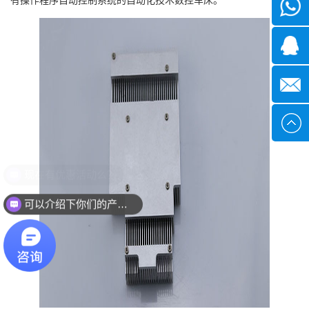
微信
1339285
1378316
sales@x
现在有优惠活动么？
可以介绍下你们的产品么？