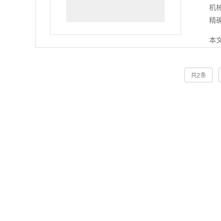
机
精确
本
共2条