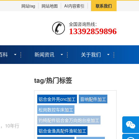
网站tag
网站地图
AI内容索引
联系我们
全国咨询热线：
13392859896
百科
新闻资讯
关于我们
tag/热门标签
铝合金外壳cnc加工
音响配件加工
松岗数控车床加工
钓椅配件铝合金万向炮台座加工
，10年行
铝合金渔具配件渔轮加工