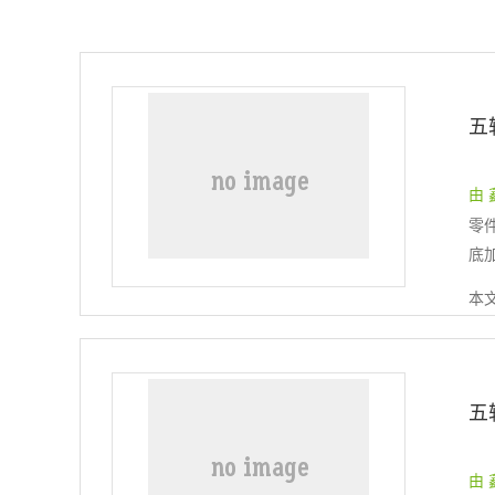
五
由 
零
底
本
五
由 