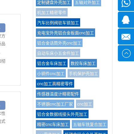
定制键盘外壳加工
五轴对外加工
微信
机加工精密零件
1339285
汽车比例阀驻车锁加工
>
充电宝外壳铝合金板面cnc加工
1378316
空方
铝合金话筒外壳cnc加工
新品
自动车床小五金件加工
sales@x
3
和彻
铝合金车床加工
数控车床加工
小铜件cnc加工
手机保护壳加工
cnc加工高精密零件
传感器温度计精密配件
不锈钢cnc加工厂家
cnc加工
>
铝合金数据线接头外壳加工
术性
统式
精密cnc车床加工
五轴车铣复合加工