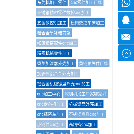
东莞机加工零件
cnc零件加工厂家
微信
不锈钢精密零件数控cnc加工
1339285
五金数控机加工
松岗数控车床加工
铝合金旱冰鞋刀架
1378316
帐篷精密配件cnc加工
精密机械零件加工
sales@x
香薰加湿器外壳加工
黄铜预埋件厂家
投影仪铝合金外壳加工
铝合金机械键盘外壳cnc加工
cnc加工中心
深圳机加工厂家哪家好
cnc走心机加工
机械键盘外壳加工
cnc精密车加工
不锈钢零件cnc加工
小铜件cnc加工
高精密cnc加工