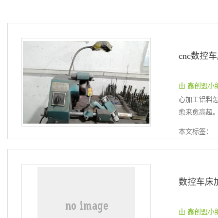
由 鑫创盟小编 提
心加工铝料
愈来愈高超。
本文标签：
数控车床
由 鑫创盟小编 提