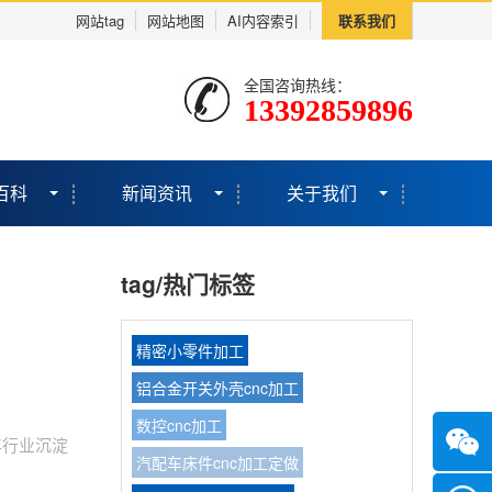
网站tag
网站地图
AI内容索引
联系我们
全国咨询热线：
13392859896
百科
新闻资讯
关于我们
tag/热门标签
精密小零件加工
铝合金开关外壳cnc加工
数控cnc加工
年行业沉淀
汽配车床件cnc加工定做