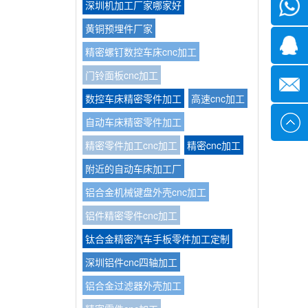
深圳机加工厂家哪家好
微信
黄铜预埋件厂家
1339285
精密螺钉数控车床cnc加工
门铃面板cnc加工
1378316
数控车床精密零件加工
高速cnc加工
自动车床精密零件加工
sales@x
精密零件加工cnc加工
精密cnc加工
附近的自动车床加工厂
铝合金机械键盘外壳cnc加工
铝件精密零件cnc加工
钛合金精密汽车手板零件加工定制
深圳铝件cnc四轴加工
铝合金过滤器外壳加工