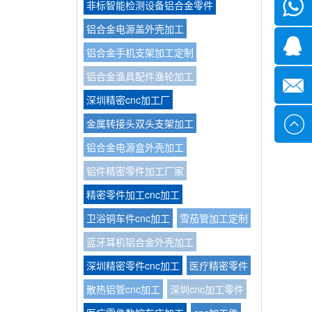
非标智能检测设备铝合金零件
微信
铝合金电源盖外壳加工
1339285
铝合金手机支架加工定制
铝合金渔具配件渔轮加工
1378316
深圳精密cnc加工厂
金属转接头双头支架加工
sales@x
铝合金电源盒外壳加工
铝件精密零件加工厂家
精密零件加工cnc加工
卫浴铜车件cnc加工
雪茄管加工定制
蓝牙耳机铝合金外壳加工
深圳精密零件cnc加工
医疗精密零件
散热铝管cnc加工
深圳cnc加工零件