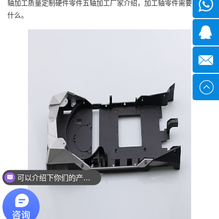
轴加工质量定制硬件零件五轴加工厂家介绍，加工轴零件需要注意
微信
什么。
1339285
1378316
sales@x
可以介绍下你们的产品么？