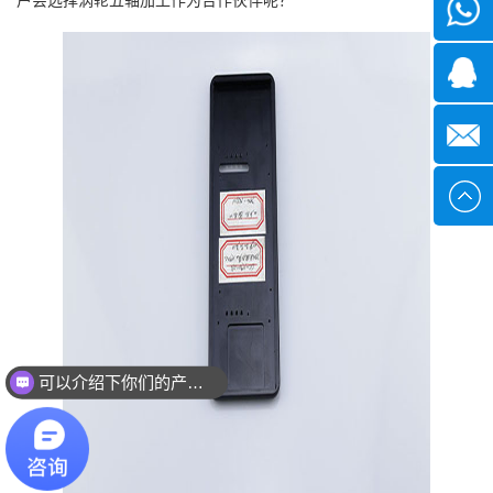
微信
1339285
1378316
sales@x
可以介绍下你们的产品么？