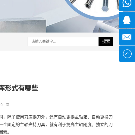
微信
1339285
1378316
搜索
sales@x
库形式有哪些
0
次
同，除了使用刀库换刀外，还有自动更换主轴箱、自动更换刀
一个固定的主轴夹持刀具，就有利于提高主轴刚度。独立的刀
因素。