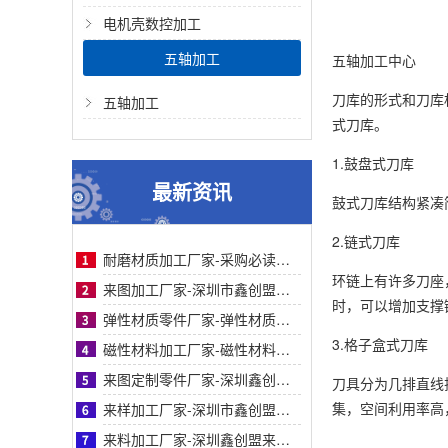
电机壳数控加工
五轴加工
五轴加工中心
刀库的形式和刀库
五轴加工
式刀库。
1.鼓盘式刀库
最新资讯
鼓式刀库结构紧凑
2.链式刀库
耐磨材质加工厂家-采购必读：耐磨材质加工厂家如何选？鑫创盟高耐磨低成本方案权威解析
环链上有许多刀座
来图加工厂家-深圳市鑫创盟机电技术有限公司来图加工厂家专业定制服务精准高效值得信赖
时，可以增加支撑
弹性材质零件厂家-弹性材质零件采购参考：深圳鑫创盟工艺、服务与客户案例对比详解指南
3.格子盒式刀库
磁性材料加工厂家-磁性材料加工厂家采购参考之深圳鑫创盟机电技术有限公司深度专业解析
来图定制零件厂家-深圳鑫创盟机电来图定制零件厂家采购参考与专业工艺优势深度全面解析
刀具分为几排直线
集，空间利用率高
来样加工厂家-深圳市鑫创盟机电来样加工厂家：精准定制，解决非标零件采购难题参考
来料加工厂家-深圳鑫创盟来料加工厂家：专业化精密制造与一站式合作方案采购参考