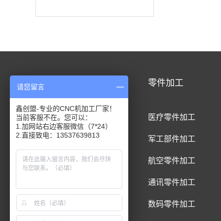
CNC加工
零件加工
请您留言
鑫创盟-专业的CNC机加工厂家！
CNC铝合金加工
医疗零件加工
当前客服不在。您可以：
1.加网站右边客服微信（7*24）
2.直接致电：13537639813
CNC钛合金加工
军工部件加工
CNC精密件加工
航空零件加工
CNC铝制品加工
通讯零件加工
CNC五金件加工
数码零件加工