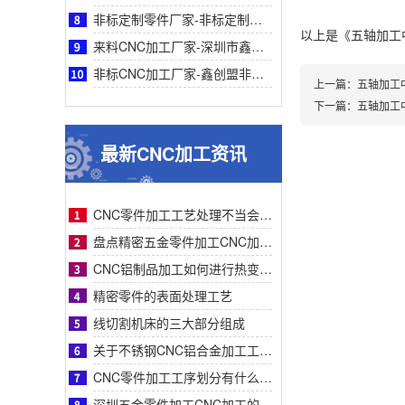
非标定制零件厂家-非标定制零件厂家采购指南：鑫创盟机电技术有限公司全面深度专业分析
以上是
《五轴加工
来料CNC加工厂家-深圳市鑫创盟来料CNC加工精度高速效率高品质稳定可靠专业厂家服务
非标CNC加工厂家-鑫创盟非标CNC加工：一站式专业高效精密定制解决复杂零件采购难题
上一篇：
五轴加工
下一篇：
五轴加工
最新CNC加工资讯
CNC零件加工工艺处理不当会有什么影响？
盘点精密五金零件加工CNC加工明显的特征有哪些
CNC铝制品加工如何进行热变形处理？
精密零件的表面处理工艺
线切割机床的三大部分组成
关于不锈钢CNC铝合金加工工艺流程步骤介绍？
CNC零件加工工序划分有什么要求呢
深圳五金零件加工CNC加工的数控系统特点有什么？