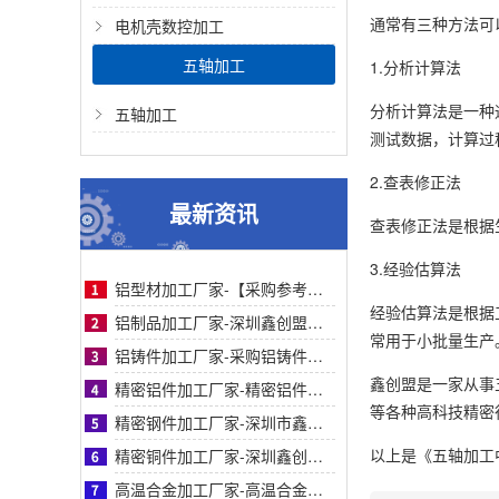
通常有三种方法可
电机壳数控加工
五轴加工
1.分析计算法
分析计算法是一种
五轴加工
测试数据，计算过
2.查表修正法
最新资讯
查表修正法是根据
3.经验估算法
铝型材加工厂家-【采购参考】深圳鑫创盟铝型材加工厂家：从痛点剖析到合作对比全解析
经验估算法是根据
铝制品加工厂家-深圳鑫创盟铝制品加工精密工艺高效交付助采购降本增效高品质保障
常用于小批量生产
铝铸件加工厂家-采购铝铸件加工厂家指南：鑫创盟机电精密铸造与快速交付标杆实力工厂
鑫创盟是一家从事
精密铝件加工厂家-精密铝件加工厂家采购指南：鑫创盟技术、品质与案例详解（附对比表）
等各种高科技精密行业
精密钢件加工厂家-深圳市鑫创盟精密钢件加工：高精度快交付定制化解决方案优质厂家
以上是
《五轴加工
精密铜件加工厂家-深圳鑫创盟精密铜件加工：高精度、快交期、定制化优选方案的首选商家
高温合金加工厂家-高温合金加工采购指南：鑫创盟精密工艺对比与客户案例信任背书详解篇