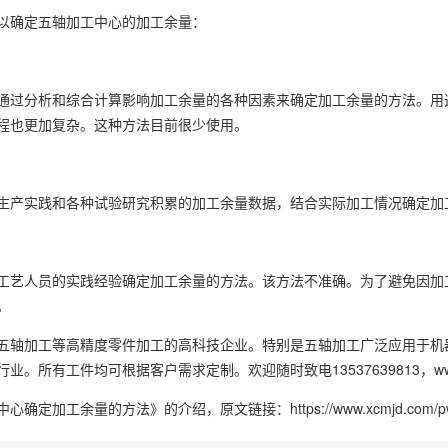
以确定五轴加工中心的加工余量：
通过分析和综合计算影响加工余量的各种因素来确定加工余量的方法。用
程也更加复杂。这种方法目前很少使用。
生产实践和各种试验研究积累的加工余量数据，结合实际加工情况确定加
工艺人员的实践经验确定加工余量的方法。该方法不准确。为了避免因加
。
五轴加工等高精度零件加工的高科技企业。特别是五轴加工广泛应用于机
。所有工件均可根据客户需求定制。欢迎随时致电13537639813，www.x
中心确定加工余量的方法》
的介绍，原文链接：
https://www.xcmjd.com/p