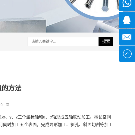
微信
1339285
1378316
搜索
sales@x
量的方法
0
次
x、y、z三个坐标轴和a、c轴形成五轴联动加工。擅长空间
可同时加工五个表面，完成异形加工、斜孔、斜面切割等加工