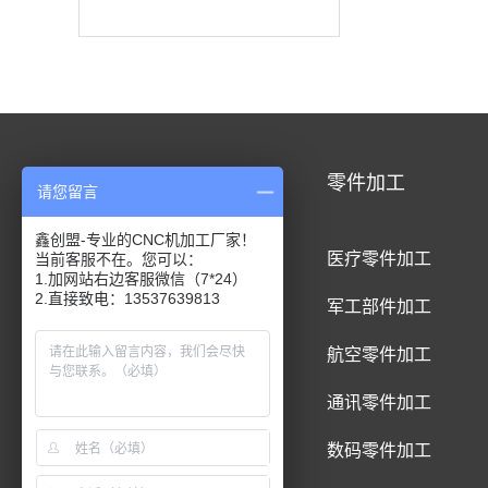
CNC加工
零件加工
请您留言
鑫创盟-专业的CNC机加工厂家！
CNC铝合金加工
医疗零件加工
当前客服不在。您可以：
1.加网站右边客服微信（7*24）
2.直接致电：13537639813
CNC钛合金加工
军工部件加工
CNC精密件加工
航空零件加工
CNC铝制品加工
通讯零件加工
CNC五金件加工
数码零件加工