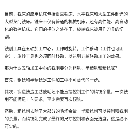
目前，铣床的应用机床包括垂直铣床、水平铣床和大型工件制造的
大型龙门铣床。铣床不仅有普通的机械机床，还有高性能、高自动
化的数控机床。它们的相似之处在于，旋转铣床被用作刀具的切
割。
铣削工具在五轴加工中心，工作时旋转，工件移动（工件也可固
定），旋转工具也必须同时移动，以达到五轴联动加工的效果。
那为什么五轴加工中心的铣削要分为粗铣、半精铣和精铣呢？
首先，粗铣和半精铣是工件加工中不可替代的一步。
其次，锻造铸造工艺使毛坯不能直接控制工件的精铣余量，一次铣
削不能满足工艺要求，至少需要再次预铣。
然后，粗铣削去除了大部分的毛坯余量，半精铣削可以控制精铣削
的余量，而精铣削完成了最终的尺寸控制和表面光洁度，这是必不
可少的。