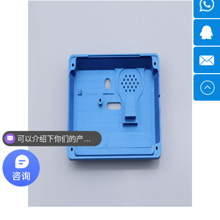
微信
1339285
1378316
sales@x
可以介绍下你们的产品么？