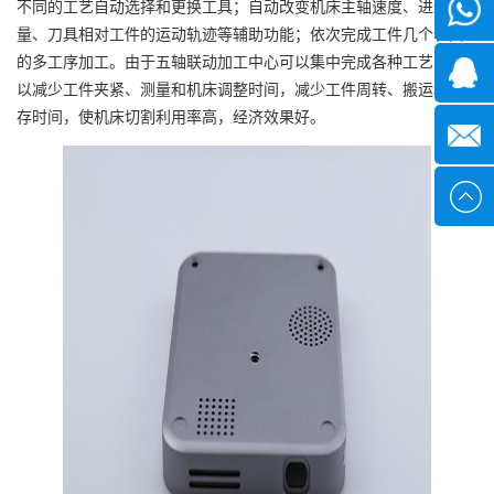
不同的工艺自动选择和更换工具；自动改变机床主轴速度、进给
微信
量、刀具相对工件的运动轨迹等辅助功能；依次完成工件几个表面
的多工序加工。由于五轴联动加工中心可以集中完成各种工艺，可
1339285
以减少工件夹紧、测量和机床调整时间，减少工件周转、搬运和储
存时间，使机床切割利用率高，经济效果好。
1378316
sales@x