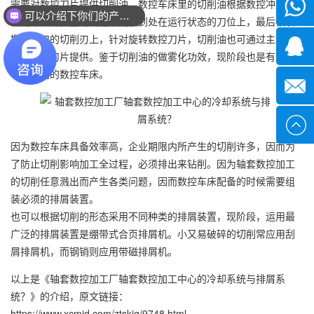
需要对数控刀片提供切削油。数控车床里的切削油根据数控冲床刀
微信
可以介绍下你们的产品么？
台内部结构预置的管道被提供到处在运行状态的刀位上，最后被喷
撒到铣刀的切削刃上，针对旋转数控刀片，切削油也可通过主轴轴
1339285
承向数控刀片提供。鉴于切削油的做雾化功效，现阶段也是有选用
干式切削的数控车床。
1378316
sales@x
因为数控车床具备效率高，企业期限内所产生的切削许多，因而为
了防止切削影响加工全过程，必须排出来钻削。因为轴套数控加工
的切削任意溅出而产生各类问题，因而数控车床配备的时候需要组
装必须的排屑装置。
也可以根据切削的形态采用不同种类的排屑装置，现阶段，运用最
广泛的排屑装置是绷带式合页排屑机。小又易破碎的切削常应用刮
屑排屑机，而钢销则应用带磁排屑机。
以上是
《轴套数控加工厂轴套数控加工中心的冷却系统与排屑系
统？》
的介绍，原文链接：
https://www.xcmjd.com/ztskjg/9748.html