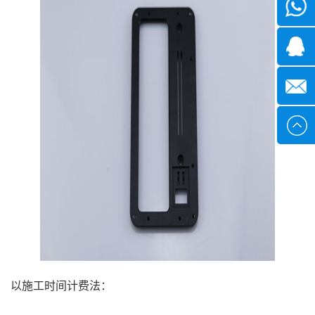
微信
1339285
1378316
sales@x
以施工时间计费法：