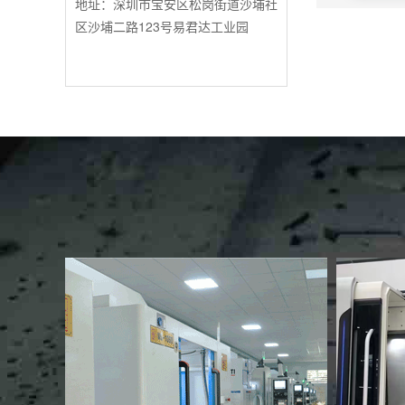
地址：深圳市宝安区松岗街道沙埔社
区沙埔二路123号易君达工业园