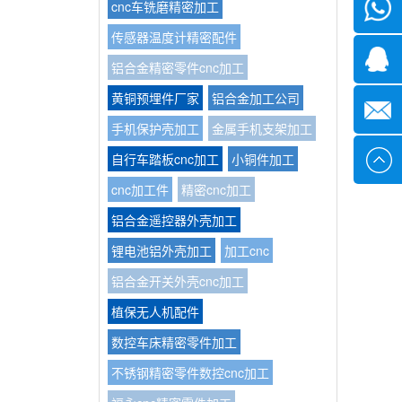
cnc车铣磨精密加工
微信
传感器温度计精密配件
1339285
铝合金精密零件cnc加工
黄铜预埋件厂家
铝合金加工公司
1378316
手机保护壳加工
金属手机支架加工
自行车踏板cnc加工
小铜件加工
sales@x
cnc加工件
精密cnc加工
铝合金遥控器外壳加工
锂电池铝外壳加工
加工cnc
铝合金开关外壳cnc加工
植保无人机配件
数控车床精密零件加工
不锈钢精密零件数控cnc加工