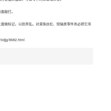
表面敲打。
上面做标记，以防弄乱。对滚珠丝杠、短轴类零件务必把它吊
txljjg/9682.html