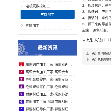
2、拆装顺序，是
电机壳数控加工
3、拆装时，应用
五轴加工
4、拆装时，零件
5、拆下来的零部
五轴加工
起来，避免形变。
以上是
《机加工工
最新资讯
上一篇：
影响通讯
下一篇：
机械零件
精密铜件加工厂家-深圳鑫创盟精密铜件加工：高精度、快交期、定制化优选方案的首选商家
高温合金加工厂家-高温合金加工采购指南：鑫创盟精密工艺对比与客户案例信任背书详解篇
导电金属零件厂家-深圳专业导电金属零件厂家鑫创盟：采购必读，品质与成本平衡之道
绝缘塑料零件厂家-绝缘塑料零件厂家采购指南：鑫创盟精密定制品质可靠降本增效首选方案
耐磨材质加工厂家-采购必读：耐磨材质加工厂家如何选？鑫创盟高耐磨低成本方案权威解析
来图加工厂家-深圳市鑫创盟机电技术有限公司来图加工厂家专业定制服务精准高效值得信赖
弹性材质零件厂家-弹性材质零件采购参考：深圳鑫创盟工艺、服务与客户案例对比详解指南