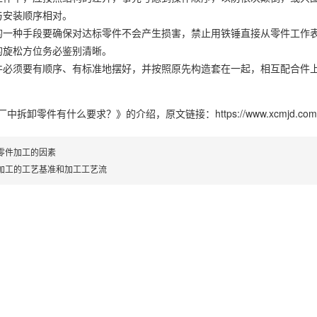
与安装顺序相对。
的一种手段要确保对达标零件不会产生损害，禁止用铁锤直接从零件工作
的旋松方位务必鉴别清晰。
件必须要有顺序、有标准地摆好，并按照原先构造套在一起，相互配合件
厂中拆卸零件有什么要求？》
的介绍，原文链接：
https://www.xcmjd.com/
零件加工的因素
加工的工艺基准和加工工艺流