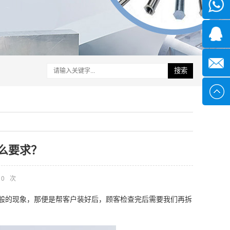
微信
1339285
1378316
搜索
sales@x
么要求？
0
次
般的现象，那便是帮客户装好后，顾客检查完后需要我们再拆