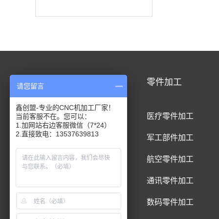
CNC加工
零件加工
请您留言
鑫创盟-专业的CNC机加工厂家！
CNC铝合金加工
医疗零件加工
当前客服不在。您可以：
1.加网站右边客服微信（7*24）
2.直接致电：13537639813
CNC钛合金加工
军工部件加工
CNC精密件加工
航空零件加工
CNC铝制品加工
通讯零件加工
CNC五金件加工
数码零件加工