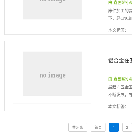
由 鑫创盟小编 提
床件加工的
下，经CNC
本文标签：
铝合金在
由 鑫创盟小编 提
展趋向五金五
不断发展，导
本文标签：
共54条
首页
1
2