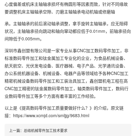
心度偏差或机床主轴轴承损坏有椭圆形等因素而致，针对不同缘故
要调整机床主轴轴承空隙、刃磨主轴轴承电动机轴或修磨轴
承。主轴轴承的前后滚动轴承调整，拿手旋转主轴轴承，应无阻碍
状况，主轴轴承径向跳动和轴向窜动都应低于0.01mm，前轴承径向
间隙低于0.005mm。
深圳市鑫创盟有限公司是一家专业从事CNC加工数码零件加工，非
标准数码零件加工和钛金属加工专业化的企业，为食品机械设备、
航天航空、光伏发电设备、医疗器械、电子产品、光学通讯设备、
办公系统机器设备、机械设备、电器产品等领域给予各种CNC加工
精密机械设备数码零件加工和工装治具加工，鑫创盟机电工程在高
CNC加工精密的钛金属数码零件加工，轴类数码零件加工，数码行
业数码零件加工等多个方面有着丰富的工作经验。
以上是
《提高数码零件加工质量要做好什么？》
的介绍，原文链
接：
https://www.xcmjd.com/smljjg/9683.html
上一篇：
总结机械零件加工技术要求