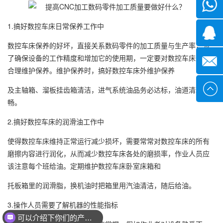
微信
1.搞好数控车床日常保养工作中
1339285
数控车床保养的好坏，直接关系数码零件的加工质量与生产率，为
了确保设备的工作精度和增加它的使用期，一定要对数控车床进行
1378316
合理维护保养。维护保养时，搞好数控车床外维护保养
sales@x
及主轴箱、溜板挂齿箱清洁，进气系统油品务必达标，油道清理通
畅。
2.搞好数控车床的润滑油工作中
使得数控车床维持正常运行减少损坏，需要常常对数控车床的所有
磨擦内容进行润化，从而减少数控车床各处的磨损率，作业人员应
该注意每个班给油。定期维护数控车床卧室床箱和
托板箱里的润滑脂，换机油时把箱里用汽油清洁，随后给油。
3.操作人员需要了解机器的性能指标
可以介绍下你们的产品么？