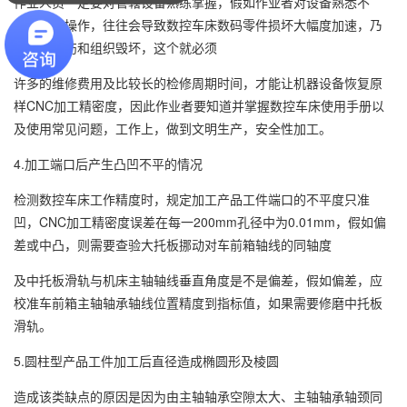
作业人员一定要对管辖设备熟练掌握，假如作业者对设备熟悉不
足，错误操作，往往会导致数控车床数码零件损坏大幅度加速，乃
至产生研伤和组织毁坏，这个就必须
许多的维修费用及比较长的检修周期时间，才能让机器设备恢复原
样CNC加工精密度，因此作业者要知道并掌握数控车床使用手册以
及使用常见问题，工作上，做到文明生产，安全性加工。
4.加工端口后产生凸凹不平的情况
检测数控车床工作精度时，规定加工产品工件端口的不平度只准
凹，CNC加工精密度误差在每一200mm孔径中为0.01mm，假如偏
差或中凸，则需要查验大托板挪动对车前箱轴线的同轴度
及中托板滑轨与机床主轴轴线垂直角度是不是偏差，假如偏差，应
校准车前箱主轴轴承轴线位置精度到指标值，如果需要修磨中托板
滑轨。
5.圆柱型产品工件加工后直径造成椭圆形及棱圆
造成该类缺点的原因是因为由主轴轴承空隙太大、主轴轴承轴颈同