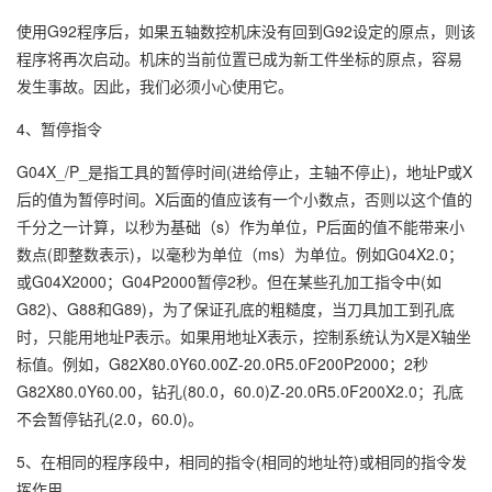
使用G92程序后，如果五轴数控机床没有回到G92设定的原点，则该
程序将再次启动。机床的当前位置已成为新工件坐标的原点，容易
发生事故。因此，我们必须小心使用它。
4、暂停指令
G04X_/P_是指工具的暂停时间(进给停止，主轴不停止)，地址P或X
后的值为暂停时间。X后面的值应该有一个小数点，否则以这个值的
千分之一计算，以秒为基础（s）作为单位，P后面的值不能带来小
数点(即整数表示)，以毫秒为单位（ms）为单位。例如G04X2.0；
或G04X2000；G04P2000暂停2秒。但在某些孔加工指令中(如
G82)、G88和G89)，为了保证孔底的粗糙度，当刀具加工到孔底
时，只能用地址P表示。如果用地址X表示，控制系统认为X是X轴坐
标值。例如，G82X80.0Y60.00Z-20.0R5.0F200P2000；2秒
G82X80.0Y60.00，钻孔(80.0，60.0)Z-20.0R5.0F200X2.0；孔底
不会暂停钻孔(2.0，60.0)。
5、在相同的程序段中，相同的指令(相同的地址符)或相同的指令发
挥作用。