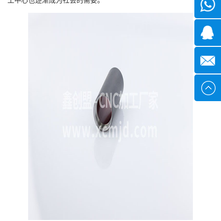
微信
1339285
1378316
sales@x