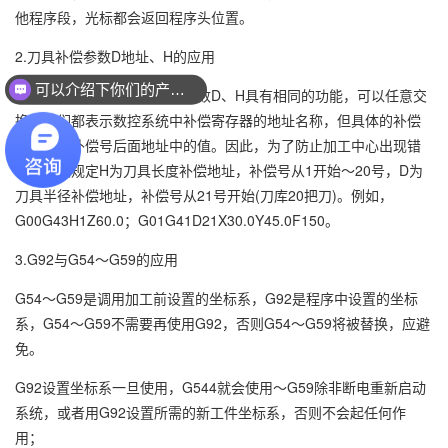
他程序段，光标都会返回程序头位置。
2.刀具补偿参数D地址、H的应用
可以介绍下你们的产品么？
五轴数控系统中的刀具补偿参数D、H具有相同的功能，可以任意交
换。它们都表示数控系统中补偿寄存器的地址名称，但具体的补偿
值取决于补偿号后面地址中的值。因此，为了防止加工中心出现错
误，一般规定H为刀具长度补偿地址，补偿号从1开始～20号，D为
刀具半径补偿地址，补偿号从21号开始(刀库20把刀)。例如，
G00G43H1Z60.0；G01G41D21X30.0Y45.0F150。
3.G92与G54～G59的应用
G54～G59是调用加工前设置的坐标系，G92是程序中设置的坐标
系，G54～G59不需要再使用G92，否则G54～G59将被替换，应避
免。
G92设置坐标系一旦使用，G544就会使用～G59除非断电重新启动
系统，或者用G92设置所需的新工件坐标系，否则不会起任何作
用；