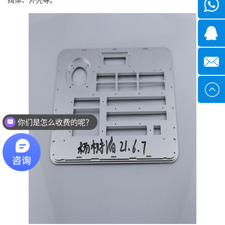
微信
1339285
1378316
sales@x
你们是怎么收费的呢？
现在有优惠活动么？