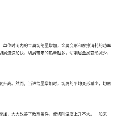
，单位时间内的金属切割量增加，金属变形和摩擦消耗的功率
切屑流速加快，切屑带走的热量越多，切削层金属变形减少，
度升高。然而，当进给量增加时，切屑的平均变形减少，切屑
增加，大大改善了散热条件，使切削温度上升不大。一般来