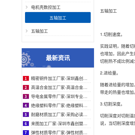
电机壳数控加工
五轴加工
五轴加工
五轴加工
1.切削速度。
实践证明，随着切
也增加，因此产生
最新资讯
切削热不成比例减
2.进给量。
精密铜件加工厂家-深圳鑫创盟精密铜件加工：高精度、快交期、定制化优选方案的首选商家
随着进给量的增加
高温合金加工厂家-高温合金加工采购指南：鑫创盟精密工艺对比与客户案例信任背书详解篇
带走的热量也增加
导电金属零件厂家-深圳专业导电金属零件厂家鑫创盟：采购必读，品质与成本平衡之道
3.切割深度。
绝缘塑料零件厂家-绝缘塑料零件厂家采购指南：鑫创盟精密定制品质可靠降本增效首选方案
耐磨材质加工厂家-采购必读：耐磨材质加工厂家如何选？鑫创盟高耐磨低成本方案权威解析
切削深度对切削温
说，当切削深度增
来图加工厂家-深圳市鑫创盟机电技术有限公司来图加工厂家专业定制服务精准高效值得信赖
弹性材质零件厂家-弹性材质零件采购参考：深圳鑫创盟工艺、服务与客户案例对比详解指南