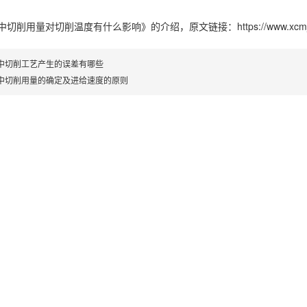
中切削用量对切削温度有什么影响》
的介绍，原文链接：
https://www.xcm
中切削工艺产生的误差有哪些
中切削用量的确定及进给速度的原则