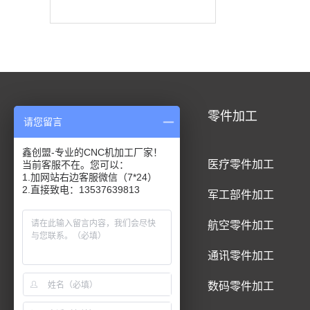
CNC加工
零件加工
请您留言
鑫创盟-专业的CNC机加工厂家！
CNC铝合金加工
医疗零件加工
当前客服不在。您可以：
1.加网站右边客服微信（7*24）
2.直接致电：13537639813
CNC钛合金加工
军工部件加工
CNC精密件加工
航空零件加工
CNC铝制品加工
通讯零件加工
CNC五金件加工
数码零件加工