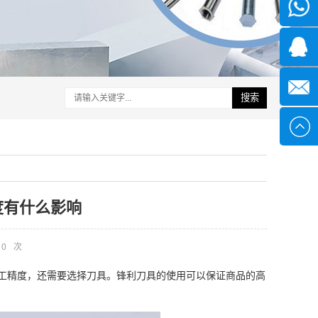
微信
1339285
1378316
搜索
sales@x
度有什么影响
0
次
工精度，还需要选择刀具。锋利刀具的使用可以保证商品的高