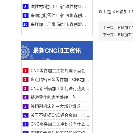
磁性材料加工厂家-磁性材料加工厂家采购参考之深圳鑫创盟机电技术有限公司深度专业解析
以上是
《五轴加工
来图定制零件厂家-深圳鑫创盟机电来图定制零件厂家采购参考与专业工艺优势深度全面解析
来样加工厂家-深圳市鑫创盟机电来样加工厂家：精准定制，解决非标零件采购难题参考
上一篇：
五轴加工
下一篇：
五轴加工
最新CNC加工资讯
CNC零件加工工艺处理不当会有什么影响？
盘点精密五金零件加工CNC加工明显的特征有哪些
CNC铝制品加工如何进行热变形处理？
精密零件的表面处理工艺
线切割机床的三大部分组成
关于不锈钢CNC铝合金加工工艺流程步骤介绍？
CNC零件加工工序划分有什么要求呢
深圳五金零件加工CNC加工的数控系统特点有什么？