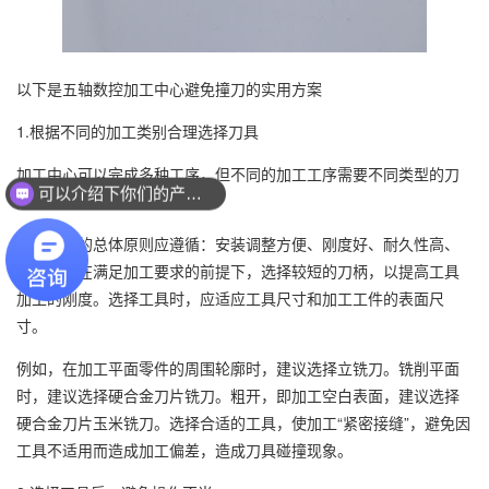
以下是五轴数控加工中心避免撞刀的实用方案
1.根据不同的加工类别合理选择刀具
加工中心可以完成多种工序，但不同的加工工序需要不同类型的刀
可以介绍下你们的产品么？
具。
你们是怎么收费的呢？
工具选择的总体原则应遵循：安装调整方便、刚度好、耐久性高、
精度高。在满足加工要求的前提下，选择较短的刀柄，以提高工具
加工的刚度。选择工具时，应适应工具尺寸和加工工件的表面尺
寸。
例如，在加工平面零件的周围轮廓时，建议选择立铣刀。铣削平面
时，建议选择硬合金刀片铣刀。粗开，即加工空白表面，建议选择
硬合金刀片玉米铣刀。选择合适的工具，使加工“紧密接缝”，避免因
工具不适用而造成加工偏差，造成刀具碰撞现象。