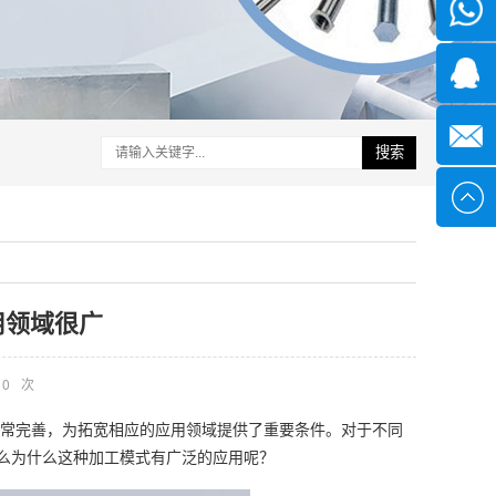
微信
1339285
1378316
搜索
sales@x
用领域很广
0
次
常完善，为拓宽相应的应用领域提供了重要条件。对于不同
么为什么这种加工模式有广泛的应用呢？