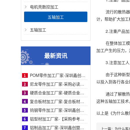
电机壳数控加工
流行的散热器
五轴加工
计，帮助扩大加工
五轴加工
2.注重产品
在整体加工模
加工产生的压力，
最新资讯
3.注意加工
由于这种新型
POM零件加工厂家-深圳鑫创盟专业聚甲醛零件加工厂 高精度耐磨交期快品质稳定采购优选
以投入到各行各业
尼龙零件加工厂家-采购必读：深圳市鑫创盟尼龙零件精密加工厂家技术优势与客户案例详细
硬质合金加工厂家-硬质合金加工厂家如何挑选？鑫创盟高精度定制方案与同行对比指南详解
通过了解散热
这种五轴加工技术
复合板材加工厂家-复合板材加工厂家采购参考：鑫创盟以技术降本增效实战解析对比与选择
钨钢零件加工厂家-深圳鑫创盟钨钢零件加工厂家高精度耐磨损定制解决方案优选采购必读
以上是
《为什么散
铝型材加工厂家-【采购参考】深圳鑫创盟铝型材加工厂家：从痛点剖析到合作对比全解析
铝制品加工厂家-深圳鑫创盟铝制品加工精密工艺高效交付助采购降本增效高品质保障
上一篇：
为什么客