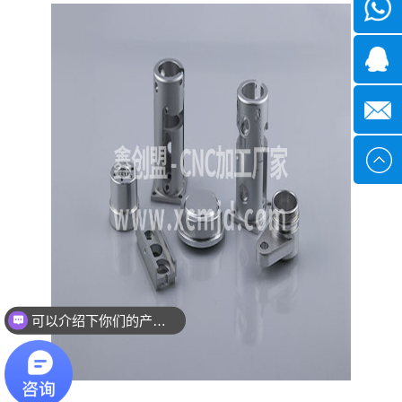
微信
1339285
1378316
sales@x
可以介绍下你们的产品么？