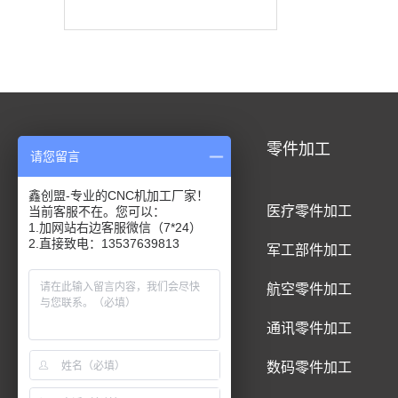
CNC加工
零件加工
请您留言
鑫创盟-专业的CNC机加工厂家！
CNC铝合金加工
医疗零件加工
当前客服不在。您可以：
1.加网站右边客服微信（7*24）
2.直接致电：13537639813
CNC钛合金加工
军工部件加工
CNC精密件加工
航空零件加工
CNC铝制品加工
通讯零件加工
CNC五金件加工
数码零件加工