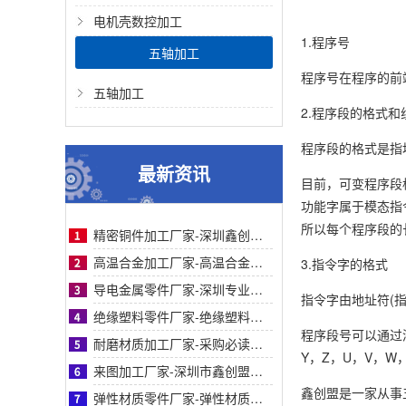
电机壳数控加工
1.程序号
五轴加工
程序号在程序的前端
五轴加工
2.程序段的格式和
程序段的格式是指
最新资讯
目前，可变程序段
功能字属于模态指
所以每个程序段的
精密铜件加工厂家-深圳鑫创盟精密铜件加工：高精度、快交期、定制化优选方案的首选商家
高温合金加工厂家-高温合金加工采购指南：鑫创盟精密工艺对比与客户案例信任背书详解篇
3.指令字的格式
导电金属零件厂家-深圳专业导电金属零件厂家鑫创盟：采购必读，品质与成本平衡之道
指令字由地址符(指
绝缘塑料零件厂家-绝缘塑料零件厂家采购指南：鑫创盟精密定制品质可靠降本增效首选方案
程序段号可以通过
耐磨材质加工厂家-采购必读：耐磨材质加工厂家如何选？鑫创盟高耐磨低成本方案权威解析
Y，Z，U，V，W
来图加工厂家-深圳市鑫创盟机电技术有限公司来图加工厂家专业定制服务精准高效值得信赖
鑫创盟是一家从事
弹性材质零件厂家-弹性材质零件采购参考：深圳鑫创盟工艺、服务与客户案例对比详解指南