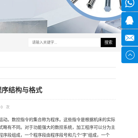
微信
1339285
1378316
搜索
sales@x
程序结构与格式
0
次
运动。数控指令的集合称为程序。这些指令是根据机床的实际
式略有不同。对于功能强大的数控系统，加工程序可以分为主
序段组成，一个程序段由程序段号和几个“字”组成，一个