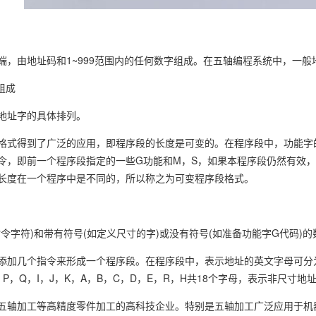
，由地址码和1~999范围内的任何数字组成。在五轴编程系统中，一般地址
组成
地址字的具体排列。
格式得到了广泛的应用，即程序段的长度是可变的。在程序段中，功能字
令，即前一个程序段指定的一些G功能和M，S，如果本程序段仍然有效
长度在一个程序中是不同的，所以称之为可变程序段格式。
令字符)和带有符号(如定义尺寸的字)或没有符号(如准备功能字G代码)
添加几个指令来形成一个程序段。在程序段中，表示地址的英文字母可分
，P，Q，I，J，K，A，B，C，D，E，R，H共18个字母，表示非尺寸地
五轴加工等高精度零件加工的高科技企业。特别是五轴加工广泛应用于机