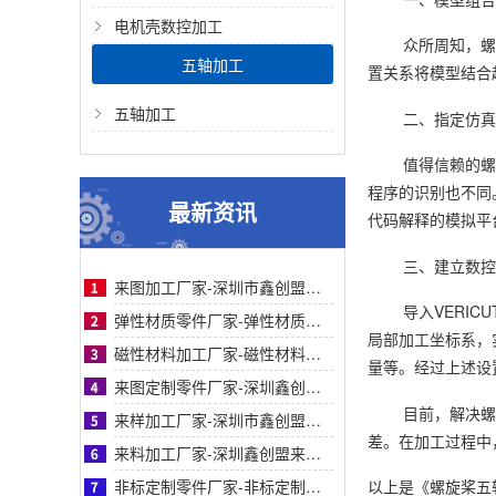
电机壳数控加工
众所周知，螺旋
五轴加工
置关系将模型结合
五轴加工
二、指定仿真
值得信赖的螺
程序的识别也不同
最新资讯
代码解释的模拟平
三、建立数控
来图加工厂家-深圳市鑫创盟机电技术有限公司来图加工厂家专业定制服务精准高效值得信赖
导入VERI
弹性材质零件厂家-弹性材质零件采购参考：深圳鑫创盟工艺、服务与客户案例对比详解指南
局部加工坐标系，实
磁性材料加工厂家-磁性材料加工厂家采购参考之深圳鑫创盟机电技术有限公司深度专业解析
量等。经过上述设
来图定制零件厂家-深圳鑫创盟机电来图定制零件厂家采购参考与专业工艺优势深度全面解析
目前，解决螺
来样加工厂家-深圳市鑫创盟机电来样加工厂家：精准定制，解决非标零件采购难题参考
差。在加工过程中
来料加工厂家-深圳鑫创盟来料加工厂家：专业化精密制造与一站式合作方案采购参考
非标定制零件厂家-非标定制零件厂家采购指南：鑫创盟机电技术有限公司全面深度专业分析
以上是
《螺旋桨五