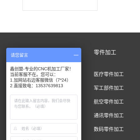
CNC加工
零件加工
请您留言
鑫创盟-专业的CNC机加工厂家！
CNC铝合金加工
医疗零件加工
当前客服不在。您可以：
1.加网站右边客服微信（7*24）
2.直接致电：13537639813
CNC钛合金加工
军工部件加工
CNC精密件加工
航空零件加工
CNC铝制品加工
通讯零件加工
CNC五金件加工
数码零件加工