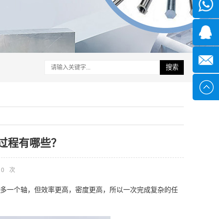
微信
1339285
1378316
搜索
sales@x
过程有哪些？
0
次
多一个轴，但效率更高，密度更高，所以一次完成复杂的任