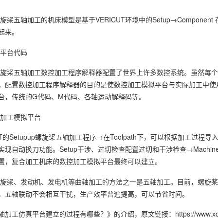
桨五轴加工的机床模型是基于VERICUT环境中的Setup→Compone
起来。
平台代码
旋桨五轴加工数控加工程序解释器配置了世界上许多数控系统。虽然每个
。配置数控加工程序解释器的目的是使数控加工模拟平台与实际加工中使
台，传统的G代码、M代码、各轴运动解释码等。
加工模拟平台
CUT的Setupup螺旋桨五轴加工程序→在Toolpath下，可以根据加
现自动换刀功能。Setup干涉、过切检查配置过切和干涉检查→Machine
置，复合加工机床的数控加工模拟平台最终可以建立。
旋桨、发动机、发电机等曲轴加工的方法之一是五轴加工。目前，螺旋桨
，五轴联动不会相互干扰，生产效率普遍提高，可以节省时间。
轴加工仿真平台建立的过程有哪些？》
的介绍，原文链接：
https://www.