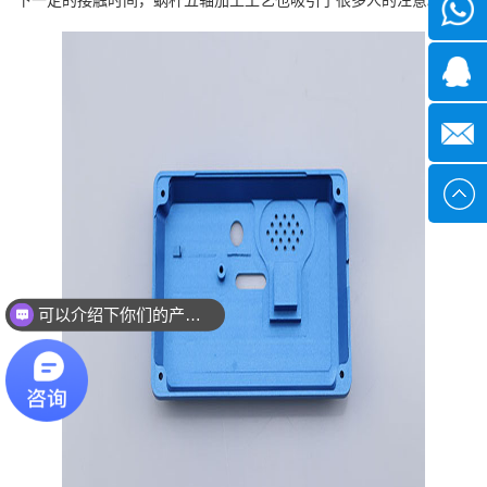
微信
1339285
1378316
sales@x
可以介绍下你们的产品么？