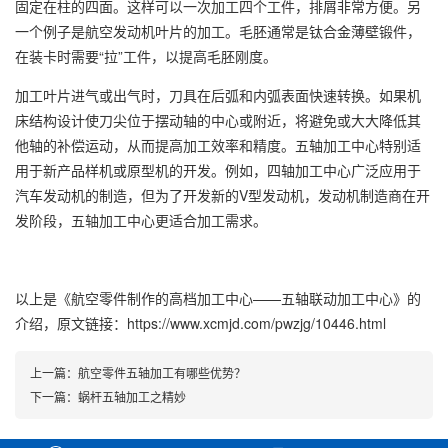
固定在柱的四面。这样可以一次加工四个工件，排屑非常方便。另
一个例子是航空发动机叶片的加工。毛胚通常是钛合金薄壁锻件，
在装卡时需要“拉”工件，以提高毛胚刚度。
加工叶片进气或出气时，刀具在后弧和内弧表面快速转换。如果机
床结构设计使刀尖位于摆动轴的中心或附近，将避免或大大降低其
他轴的补偿运动，从而提高加工效率和精度。五轴加工中心特别适
用于新产品样机或原型机的开发。例如，四轴加工中心广泛应用于
汽车发动机的制造，但为了开发新的V型发动机，发动机制造商在开
发阶段，五轴加工中心更适合加工需求。
以上是
《航空零件制作的高档加工中心——五轴联动加工中心》
的
介绍，原文链接：
https://www.xcmjd.com/pwzjg/10446.html
上一篇：
航空零件五轴加工‍有哪些优势？
下一篇：
蜗杆五轴加工之精妙