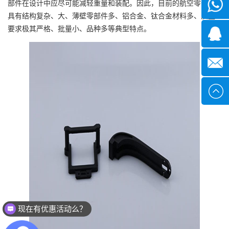
部件在设计中应尽可能减轻重量和装配。因此，目前的航空零部件
微信
具有结构复杂、大、薄壁零部件多、铝合金、钛合金材料多、质量
要求极其严格、批量小、品种多等典型特点。
1339285
1378316
sales@x
现在有优惠活动么？