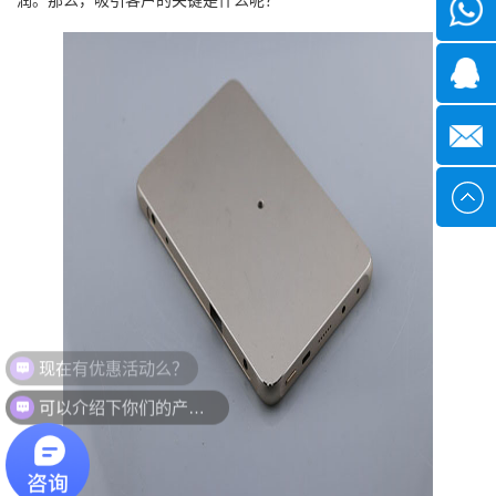
微信
1339285
1378316
sales@x
现在有优惠活动么？
可以介绍下你们的产品么？