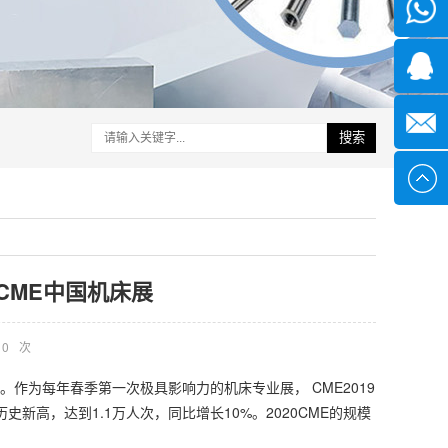
微信
1339285
1378316
搜索
sales@x
CME中国机床展
0
次
。作为每年春季第一次极具影响力的机床专业展， CME2019
新高，达到1.1万人次，同比增长10%。2020CME的规模