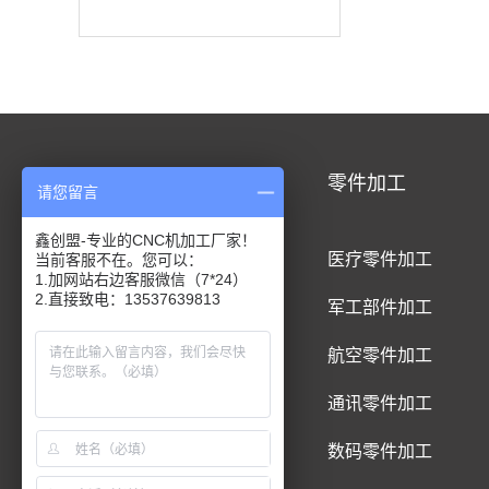
CNC加工
零件加工
请您留言
鑫创盟-专业的CNC机加工厂家！
CNC铝合金加工
医疗零件加工
当前客服不在。您可以：
1.加网站右边客服微信（7*24）
2.直接致电：13537639813
CNC钛合金加工
军工部件加工
CNC精密件加工
航空零件加工
CNC铝制品加工
通讯零件加工
CNC五金件加工
数码零件加工