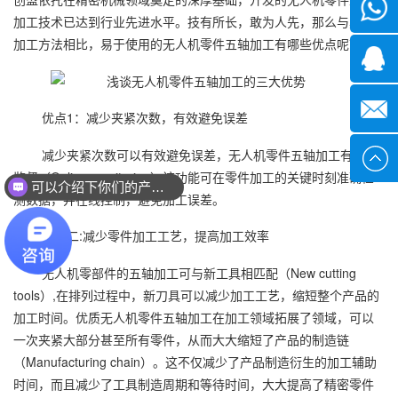
微信
加工技术已达到行业先进水平。技有所长，敢为人先，那么与其他
加工方法相比，易于使用的无人机零件五轴加工有哪些优点呢？
1339285
1378316
优点1：减少夹紧次数，有效避免误差
减少夹紧次数可以有效避免误差，无人机零件五轴加工有在线
sales@x
监督（Online monitoring）该功能可在零件加工的关键时刻准确检
可以介绍下你们的产品么？
测数据，并在线控制，避免加工误差。
优点二:减少零件加工工艺，提高加工效率
无人机零部件的五轴加工可与新工具相匹配（New cutting
tools）,在排列过程中，新刀具可以减少加工工艺，缩短整个产品的
加工时间。优质无人机零件五轴加工在加工领域拓展了领域，可以
一次夹紧大部分甚至所有零件，从而大大缩短了产品的制造链
（Manufacturing chain）。这不仅减少了产品制造衍生的加工辅助
时间，而且减少了工具制造周期和等待时间，大大提高了精密零件