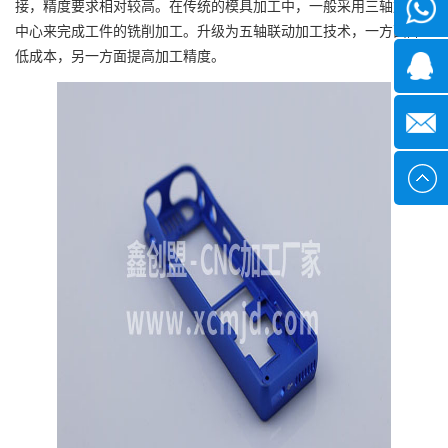
接，精度要求相对较高。在传统的模具加工中，一般采用三轴加工
微信
中心来完成工件的铣削加工。升级为五轴联动加工技术，一方面降
低成本，另一方面提高加工精度。
1339285
1378316
sales@x