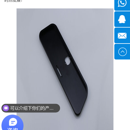
微信
1339285
1378316
sales@x
可以介绍下你们的产品么？