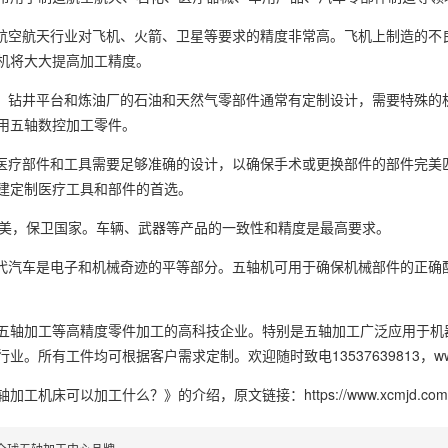
：航空航天行业对飞机、火箭、卫星等要求的精度非常高。飞机上制造的
机将大大提高加工精度。
件：钻井平台和炼油厂的石油和天然气零部件通常有定制设计，需要特殊
用五轴数控加工零件。
：医疗部件和工具需要足够准确的设计，以确保手术或更换部件的部件完
建定制医疗工具和部件的首选。
用完美，保卫国家。车辆、武器等产品的一致性和精度是最高要求。
现代汽车是电子和机械奇迹的平等部分。五轴机可用于确保机械部件的正
五轴加工等高精度零件加工的高科技企业。特别是五轴加工广泛应用于机
。所有工件均可根据客户需求定制。欢迎随时致电13537639813，www.x
轴加工机床可以加工什么？》
的介绍，原文链接：
https://www.xcmjd.com