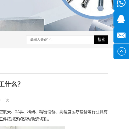
微信
1339285
1378316
搜索
sales@x
工什么？
0
次
空航天、军事、科研、精密设备、高精度医疗设备等行业具有
工件按规定的运动轨迹切割。