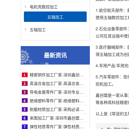
电机壳数控加工
1.航空航天部件
五轴加工
使用五轴数控加工
2.石化设备零部
五轴加工
公司在其设施中使
3.医疗器械部件
最新资讯
得五轴加工成为创
4.军用产品:军
精密铜件加工厂家-深圳鑫创盟精密铜件加工：高精度、快交期、定制化优选方案的首选商家
5.汽车零部件：
高温合金加工厂家-高温合金加工采购指南：鑫创盟精密工艺对比与客户案例信任背书详解篇
控机加工。
导电金属零件厂家-深圳专业导电金属零件厂家鑫创盟：采购必读，品质与成本平衡之道
鑫创盟是一家从事
绝缘塑料零件厂家-绝缘塑料零件厂家采购指南：鑫创盟精密定制品质可靠降本增效首选方案
等各种高科技精密行业
耐磨材质加工厂家-采购必读：耐磨材质加工厂家如何选？鑫创盟高耐磨低成本方案权威解析
以上是
《常说的五
来图加工厂家-深圳市鑫创盟机电技术有限公司来图加工厂家专业定制服务精准高效值得信赖
弹性材质零件厂家-弹性材质零件采购参考：深圳鑫创盟工艺、服务与客户案例对比详解指南