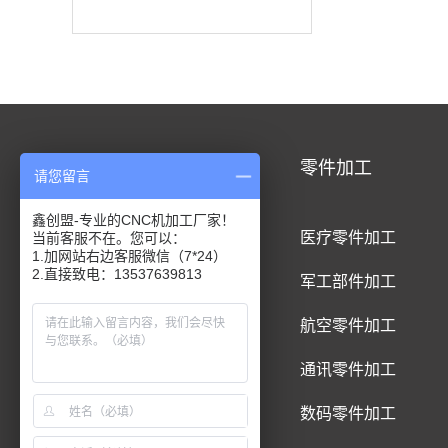
CNC加工
零件加工
请您留言
鑫创盟-专业的CNC机加工厂家！
CNC铝合金加工
医疗零件加工
当前客服不在。您可以：
1.加网站右边客服微信（7*24）
2.直接致电：13537639813
CNC钛合金加工
军工部件加工
CNC精密件加工
航空零件加工
CNC铝制品加工
通讯零件加工
CNC五金件加工
数码零件加工