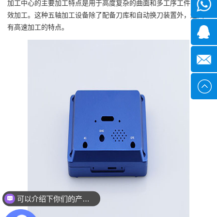
加工中心的主要加工特点是用于高度复杂的曲面和多工序工件的高
微信
效加工。这种五轴加工设备除了配备刀库和自动换刀装置外，还具
有高速加工的特点。
1339285
1378316
sales@x
可以介绍下你们的产品么？