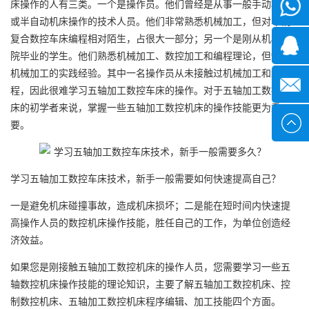
床操作的人有三类。一个是操作员。他们曾经是从事一般手动机床
微信
或半自动机床操作的技术人员。他们非常熟悉机械加工，但对车铣
复合数控车床编程相对陌生，占很大一部分；另一个是刚从机械学
1339285
院毕业的学生。他们熟悉机械加工、数控加工和编程理论，但缺乏
机械加工的实践经验。其中一名操作员从未接触过机械加工和编
1378316
程，因此很难学习五轴加工数控车床的操作。对于五轴加工数控车
床的初学者来说，掌握一些五轴加工数控机床的操作技能更为重
sales@x
要。
学习五轴加工数控车床技术，新手一般需要如何快速提高自己？
一是避免机床碰撞事故，造成机床损坏；二是能在短时间内快速提
高操作人员的数控机床操作技能，胜任自己的工作，为单位创造经
济效益。
如果您是刚接触五轴加工数控机床的操作人员，您需要学习一些五
轴数控机床操作技能的理论知识，主要了解五轴加工数控机床、控
制数控机床、五轴加工数控机床程序编辑、加工技能四个方面。