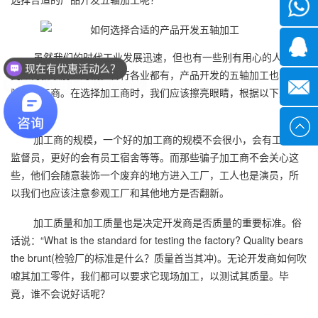
微信
1339285
虽然我们的时代工业发展迅速，但也有一些别有用心的人在研
现在有优惠活动么？
究如何骗取别人的钱。各行各业都有，产品开发的五轴加工也会有
可以介绍下你们的产品么？
1378316
骗子加工商。在选择加工商时，我们应该擦亮眼睛，根据以下几点
进行筛选：
sales@x
加工商的规模，一个好的加工商的规模不会很小，会有工厂，
监督员，更好的会有员工宿舍等等。而那些骗子加工商不会关心这
些，他们会随意装饰一个废弃的地方进入工厂，工人也是演员，所
以我们也应该注意参观工厂和其他地方是否翻新。
加工质量和加工质量也是决定开发商是否质量的重要标准。俗
话说：“What is the standard for testing the factory? Quality bears
the brunt(检验厂的标准是什么？质量首当其冲)。无论开发商如何吹
嘘其加工零件，我们都可以要求它现场加工，以测试其质量。毕
竟，谁不会说好话呢？