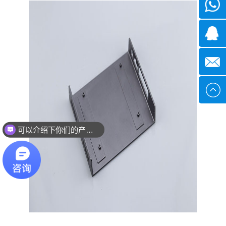
微信
1339285
1378316
sales@x
可以介绍下你们的产品么？