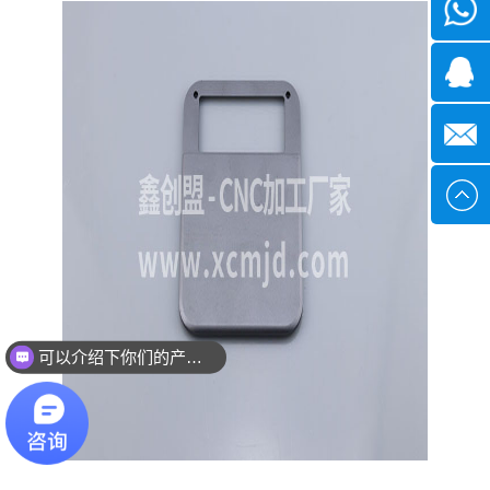
微信
1339285
1378316
sales@x
可以介绍下你们的产品么？