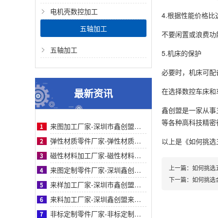
电机壳数控加工
4.根据性能价格比
五轴加工
不要闲置或浪费功
五轴加工
5.机床的保护
必要时，机床可配
最新资讯
在选择数控车床和
鑫创盟是一家从事
等各种高科技精密行业
来图加工厂家-深圳市鑫创盟机电技术有限公司来图加工厂家专业定制服务精准高效值得信赖
弹性材质零件厂家-弹性材质零件采购参考：深圳鑫创盟工艺、服务与客户案例对比详解指南
以上是
《如何挑选
磁性材料加工厂家-磁性材料加工厂家采购参考之深圳鑫创盟机电技术有限公司深度专业解析
上一篇：
如何挑选
来图定制零件厂家-深圳鑫创盟机电来图定制零件厂家采购参考与专业工艺优势深度全面解析
下一篇：
如何挑选
来样加工厂家-深圳市鑫创盟机电来样加工厂家：精准定制，解决非标零件采购难题参考
来料加工厂家-深圳鑫创盟来料加工厂家：专业化精密制造与一站式合作方案采购参考
非标定制零件厂家-非标定制零件厂家采购指南：鑫创盟机电技术有限公司全面深度专业分析