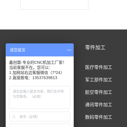
CNC加工
零件加工
请您留言
鑫创盟-专业的CNC机加工厂家！
CNC铝合金加工
医疗零件加工
当前客服不在。您可以：
1.加网站右边客服微信（7*24）
2.直接致电：13537639813
CNC钛合金加工
军工部件加工
CNC精密件加工
航空零件加工
CNC铝制品加工
通讯零件加工
CNC五金件加工
数码零件加工