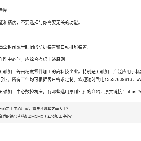
选择
能和精度，不要选择与你需要无关的功能。
备全封闭或半封闭的防护装置和自动排屑装置。
车削中心时，应综合考虑上述原则。
五轴加工等高精度零件加工的高科技企业。特别是五轴加工广泛应用于机
。所有工件均可根据客户需求定制。欢迎随时致电13537639813，www.x
五轴加工中心数控机床，有哪些选用原则？》
的介绍，原文链接：
https:
五轴加工中心厂家，需要从哪些方面入手？
合适的德马吉精机DMGMORI五轴加工中心？