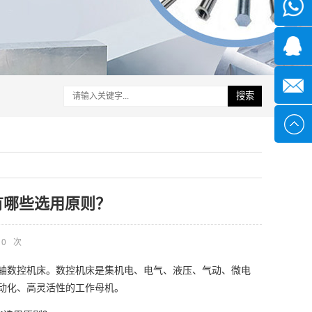
微信
1339285
1378316
搜索
sales@x
有哪些选用原则？
0
次
轴数控机床。数控机床是集机电、电气、液压、气动、微电
动化、高灵活性的工作母机。