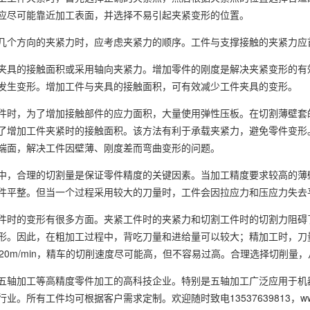
应尽可能靠近加工表面，并选择不易引起夹紧变形的位置。
几个方向的夹紧力时，应考虑夹紧力的顺序。工件与支撑接触的夹紧力应
夹具的接触面积或采用轴向夹紧力。增加零件的刚度是解决夹紧变形的有
发生变形。增加工件与夹具的接触面积，可有效减少工件夹具的变形。
件时，为了增加接触部件的应力面积，大量使用弹性压板。在切割薄壁套
了增加工件夹紧时的接触面积。该方法有利于承载夹紧力，避免零件变形
端面，解决工件因壁薄、刚度差而弯曲变形的问题。
中，合理的切割量是保证零件精度的关键因素。当加工精度要求较高的薄
件平整。但当一个过程采用较大的刀量时，工件会因拉应力和压应力失去
件时的变形有很多方面。夹紧工件时的夹紧力和切割工件时的切割力阻碍
。因此，在粗加工过程中，背吃刀量和进给量可以较大；精加工时，刀量一般为0
120m/min，精车的切削速度尽可能高，但不容易过高。合理选择切削量
五轴加工等高精度零件加工的高科技企业。特别是五轴加工广泛应用于机
。所有工件均可根据客户需求定制。欢迎随时致电13537639813，www.x