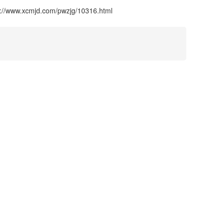
s://www.xcmjd.com/pwzjg/10316.html