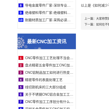
导电金属零件厂家-深圳专业导电金属零件厂家鑫创盟：采购必读，品质与成本平衡之道
以上是
《如何减少
绝缘塑料零件厂家-绝缘塑料零件厂家采购指南：鑫创盟精密定制品质可靠降本增效首选方案
上一篇：
大家称赞
耐磨材质加工厂家-采购必读：耐磨材质加工厂家如何选？鑫创盟高耐磨低成本方案权威解析
下一篇：
如何在不
最新CNC加工资讯
CNC零件加工工艺处理不当会有什么影响？
盘点精密五金零件加工CNC加工明显的特征有哪些
CNC铝制品加工如何进行热变形处理？
精密零件的表面处理工艺
线切割机床的三大部分组成
关于不锈钢CNC铝合金加工工艺流程步骤介绍？
CNC零件加工工序划分有什么要求呢
深圳五金零件加工CNC加工的数控系统特点有什么？