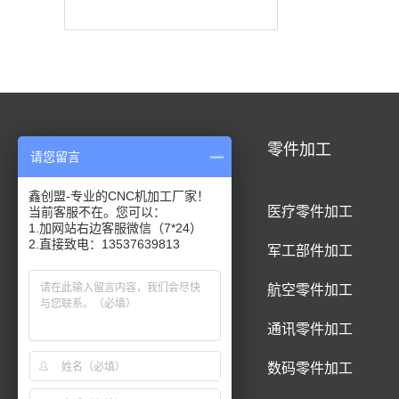
CNC加工
零件加工
请您留言
鑫创盟-专业的CNC机加工厂家！
CNC铝合金加工
医疗零件加工
当前客服不在。您可以：
1.加网站右边客服微信（7*24）
2.直接致电：13537639813
CNC钛合金加工
军工部件加工
CNC精密件加工
航空零件加工
CNC铝制品加工
通讯零件加工
CNC五金件加工
数码零件加工