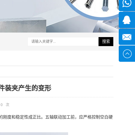
微信
1339285
1378316
搜索
sales@x
件装夹产生的变形
0
次
的刚度和稳定性成正比。五轴联动加工前，应严格控制空白硬