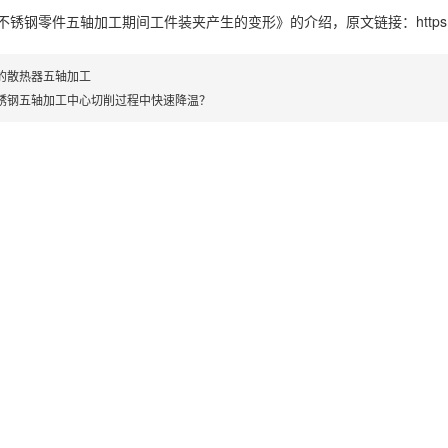
不锈钢零件五轴加工期间工件装夹产生的变形》
的介绍，原文链接：
http
的散热器五轴加工
锈钢五轴加工中心切削过程中快速降温？