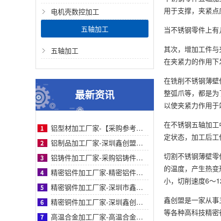
用于支撑，夹紧点
电机壳数控加工
五轴加工
当不锈钢零件上有
其次，增加工件与
五轴加工
在夹紧力的作用下
在铣削不锈钢薄壁
最新资讯
整弧爪等，都是为
以使夹紧力作用于
在不锈钢五轴加工
铝型材加工厂家-【采购参考】深圳鑫创盟铝型材加工厂家：从痛点剖析到合作对比全解析
定状态，加工后工
铝制品加工厂家-深圳鑫创盟铝制品加工精密工艺高效交付助采购降本增效高品质保障
切割不锈钢薄壁零
铝铸件加工厂家-采购铝铸件加工厂家指南：鑫创盟机电精密铸造与快速交付标杆实力工厂
的温度，产生热变形
精密铝件加工厂家-精密铝件加工厂家采购指南：鑫创盟技术、品质与案例详解（附对比表）
小，切削速度6～
精密钢件加工厂家-深圳市鑫创盟精密钢件加工：高精度快交付定制化解决方案优质厂家
鑫创盟是一家从事
精密铜件加工厂家-深圳鑫创盟精密铜件加工：高精度、快交期、定制化优选方案的首选商家
等各种高科技精密行业
高温合金加工厂家-高温合金加工采购指南：鑫创盟精密工艺对比与客户案例信任背书详解篇