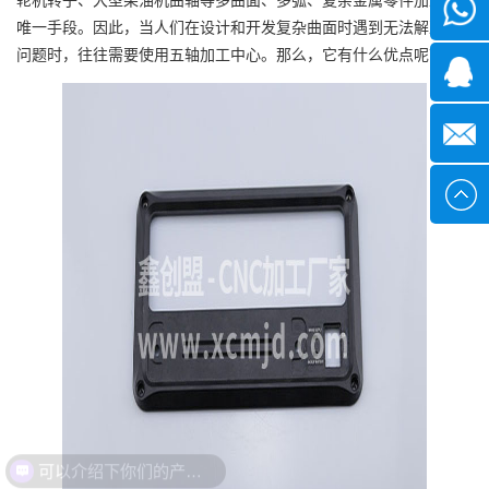
微信
唯一手段。因此，当人们在设计和开发复杂曲面时遇到无法解决的
问题时，往往需要使用五轴加工中心。那么，它有什么优点呢？
1339285
1378316
sales@x
可以介绍下你们的产品么？