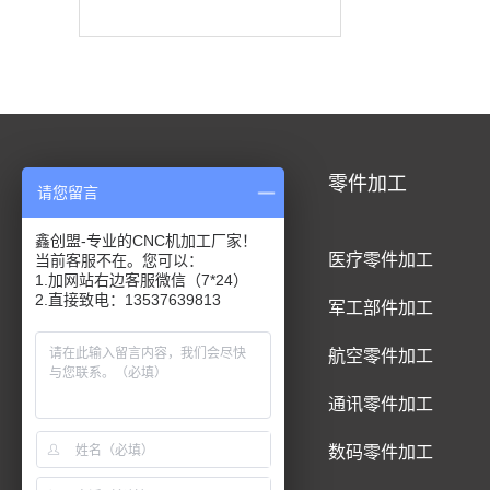
CNC加工
零件加工
请您留言
鑫创盟-专业的CNC机加工厂家！
CNC铝合金加工
医疗零件加工
当前客服不在。您可以：
1.加网站右边客服微信（7*24）
2.直接致电：13537639813
CNC钛合金加工
军工部件加工
CNC精密件加工
航空零件加工
CNC铝制品加工
通讯零件加工
CNC五金件加工
数码零件加工