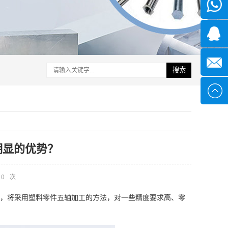
微信
1339285
1378316
搜索
sales@x
明显的优势？
0
次
，将采用塑料零件五轴加工的方法，对一些精度要求高、零