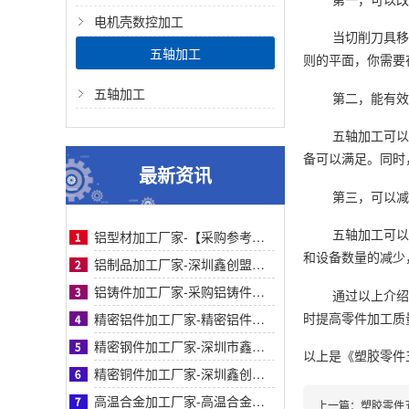
电机壳数控加工
当切削刀具移
五轴加工
则的平面，你需要
五轴加工
第二，能有效
五轴加工可以
备可以满足。同时
最新资讯
第三，可以减
五轴加工可以
铝型材加工厂家-【采购参考】深圳鑫创盟铝型材加工厂家：从痛点剖析到合作对比全解析
和设备数量的减少
铝制品加工厂家-深圳鑫创盟铝制品加工精密工艺高效交付助采购降本增效高品质保障
铝铸件加工厂家-采购铝铸件加工厂家指南：鑫创盟机电精密铸造与快速交付标杆实力工厂
通过以上介绍
时提高零件加工质
精密铝件加工厂家-精密铝件加工厂家采购指南：鑫创盟技术、品质与案例详解（附对比表）
精密钢件加工厂家-深圳市鑫创盟精密钢件加工：高精度快交付定制化解决方案优质厂家
以上是
《塑胶零件
精密铜件加工厂家-深圳鑫创盟精密铜件加工：高精度、快交期、定制化优选方案的首选商家
高温合金加工厂家-高温合金加工采购指南：鑫创盟精密工艺对比与客户案例信任背书详解篇
上一篇：
塑胶零件