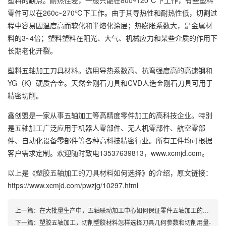
塑料的缺点。耐热性差，一般只能在80c~120℃下工作，有些塑料
零件可以在260c~270℃下工作。由于其导热性和耐热性低，切割过
程中容易因温度高而软化和半熔化涂层；热膨胀系数大，是金属材
料的3~4倍；塑料塑料在阳光、大气、机械应力和某些介质的作用下
长期老化开裂。
塑料五轴加工刀具材料。选用导热系数高、抗弯强度高的高速钢和
YG（K）硬质合金。天然金刚石刀具和CVD人造金刚石刀具可用于
精密切削。
鑫创盟是一家从事五轴加工等高精度零件加工的高科技企业。特别
是五轴加工广泛应用于机器人零部件、无人机零部件、航空零部
件、自动化设备零部件等各种高科技精密行业。所有工件均可根据
客户需求定制。欢迎随时致电13537639813，www.xcmjd.com。
以上是
《塑胶五轴加工的刀具材料如何选择》
的介绍，原文链接：
https://www.xcmjd.com/pwzjg/10297.html
上一篇：
在大批量生产中，五轴联动加工中心如何保证零件五轴加工的精度？
下一篇：
塑胶五轴加工，切削塑胶材料怎样选择刀具几何参数和切削用量-