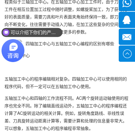
程类似于三轴加工中心。在五轴加工中心加工工件时，由于刀具和
微信
工件在相互位置加工过程中随时调整，如螺旋桨加工，为了获得更
好的表面质量，需要刀具和叶片表面夹角始终保持一致，即刀轴方
1339285
向不断变化，往往需要手动插入刀轴，在加工这些复杂的空间表面
时，比四轴加工中心编程要考虑更多的参数。
可以介绍下你们的产品么？
1378316
sales@x
五轴加工中心
五轴加工中心的程序编辑相对复杂。四轴加工中心可以使用相同的
程序代码，但不一定可以在五轴加工中心使用。
五轴加工中心和四轴的工作流程不同。AC两个旋转运动轴使用的程
序也完全不同。除了编辑直线运动外，五轴加工中心的程序编程还
计算了AC旋转运动的相关计算。例如，旋转角度路线、非线性误
差、刀具旋转运动距离计算等，需要计算和处理的信息量非常大。
可以想象，五轴加工中心的程序编程非常抽象。