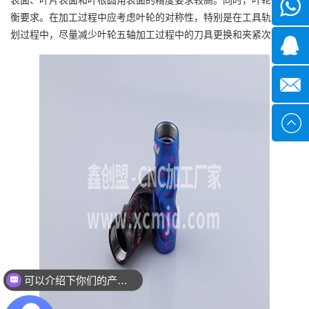
微信
衡要求。在加工过程中应考虑叶轮的对称性，特别是在工具轨迹规
划过程中，尽量减少叶轮五轴加工过程中的刀具更换和夹紧次数。
1339285
1378316
sales@x
可以介绍下你们的产品么？