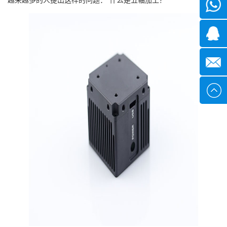
微信
1339285
1378316
sales@x