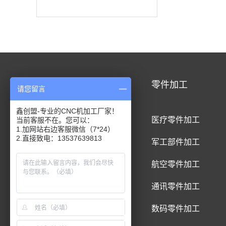
CNC加工
零件加工
请您留言
鑫创盟-专业的CNC机加工厂家！
CNC铝合金加工
医疗零件加工
当前客服不在。您可以：
1.加网站右边客服微信（7*24）
2.直接致电：13537639813
CNC钛合金加工
军工部件加工
CNC精密件加工
航空零件加工
CNC铝制品加工
通讯零件加工
CNC五金件加工
数码零件加工