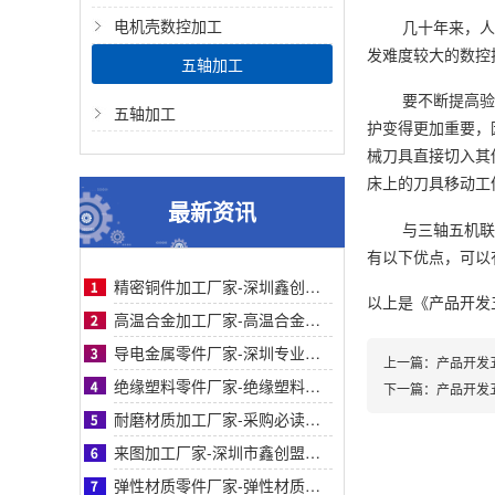
电机壳数控加工
几十年来，人
发难度较大的数控
五轴加工
要不断提高验
五轴加工
护变得更加重要，
械刀具直接切入其
床上的刀具移动工
最新资讯
与三轴五机联
有以下优点，可以
精密铜件加工厂家-深圳鑫创盟精密铜件加工：高精度、快交期、定制化优选方案的首选商家
以上是
《产品开发
高温合金加工厂家-高温合金加工采购指南：鑫创盟精密工艺对比与客户案例信任背书详解篇
导电金属零件厂家-深圳专业导电金属零件厂家鑫创盟：采购必读，品质与成本平衡之道
上一篇：
产品开发
绝缘塑料零件厂家-绝缘塑料零件厂家采购指南：鑫创盟精密定制品质可靠降本增效首选方案
下一篇：
产品开发
耐磨材质加工厂家-采购必读：耐磨材质加工厂家如何选？鑫创盟高耐磨低成本方案权威解析
来图加工厂家-深圳市鑫创盟机电技术有限公司来图加工厂家专业定制服务精准高效值得信赖
弹性材质零件厂家-弹性材质零件采购参考：深圳鑫创盟工艺、服务与客户案例对比详解指南