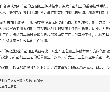
们普遍认为新产品的五轴加工传动技术是连续产品加工的重要技术手段。
技术。集数控计算机自动控制、高性能数控伺服电机驱动、精密材料加工
证机械加工效率，迫切需要彻底淘汰传统的“试切法”机械验证加工方法。
因为通常需要用五轴加工数控机床加工的机械工件价格昂贵，此外，刀具
他工件；机械刀具通过碰撞以极高的移动速度连接到其他工件；机械刀具
件与机床固定件或其他工件碰撞。
动的新型数控产品加工系统相比，从生产工艺和工件编程两个方向的解读
有效提高产品加工工艺的质量和生产效率，扩大生产工艺的应用范围，满
五轴加工的优势原理分析》
的介绍，原文链接：
https://www.xcmjd.com/p
五轴加工方式出现以及推广的背景
五轴加工的应用